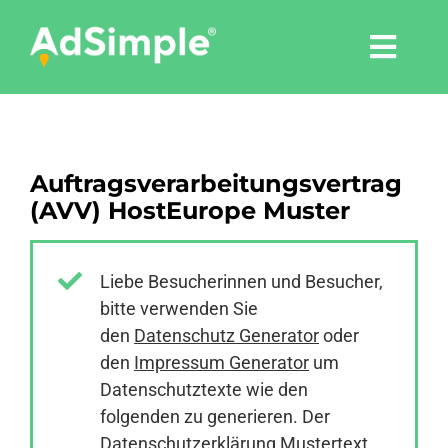
Skip
to
Togg
content
Navi
Leistungen
Auftragsverarbeitungsvertrag
Tools
(AVV) HostEurope Muster
Pressemitteilungen
Liebe Besucherinnen und Besucher,
bitte verwenden Sie
Shop
den
Datenschutz Generator
oder
den
Impressum Generator
um
Agentur
Datenschutztexte wie den
folgenden zu generieren. Der
Datenschutzerklärung Mustertext
Blog