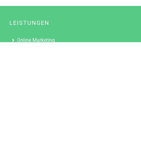
LEISTUNGEN
Online Marketing
Content Marketing
Content Marketing Abos
Content Marketing für Ärzte
Suchmaschinenoptimierung
Social Media Marketing
Influencer Marketing
Partnerprogramm