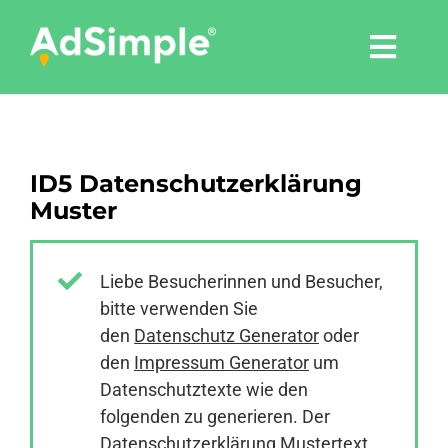
Skip
to
Togg
content
Navi
Leistungen
ID5 Datenschutzerklärung
Tools
Muster
Pressemitteilungen
Liebe Besucherinnen und Besucher,
bitte verwenden Sie
Shop
den
Datenschutz Generator
oder
den
Impressum Generator
um
Agentur
Datenschutztexte wie den
folgenden zu generieren. Der
Datenschutzerklärung Mustertext
Blog