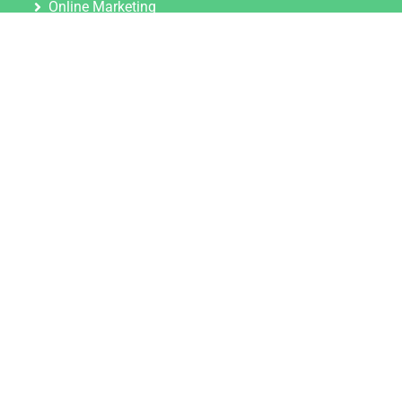
Online Marketing
Content Marketing
Content Marketing Abos
Content Marketing für Ärzte
Suchmaschinenoptimierung
Social Media Marketing
Influencer Marketing
Partnerprogramm
TOOLS
Datenschutz Generator