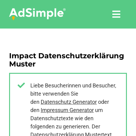
Skip
to
Togg
content
Navi
Leistungen
Impact Datenschutzerklärung
Tools
Muster
Pressemitteilungen
Liebe Besucherinnen und Besucher,
bitte verwenden Sie
Shop
den
Datenschutz Generator
oder
den
Impressum Generator
um
Agentur
Datenschutztexte wie den
folgenden zu generieren. Der
Datenschutzerklärung Mustertext
Blog