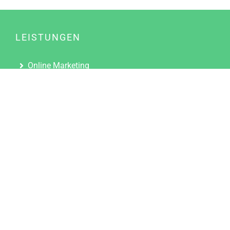
LEISTUNGEN
Online Marketing
Content Marketing
Content Marketing Abos
Content Marketing für Ärzte
Suchmaschinenoptimierung
Social Media Marketing
Influencer Marketing
Partnerprogramm