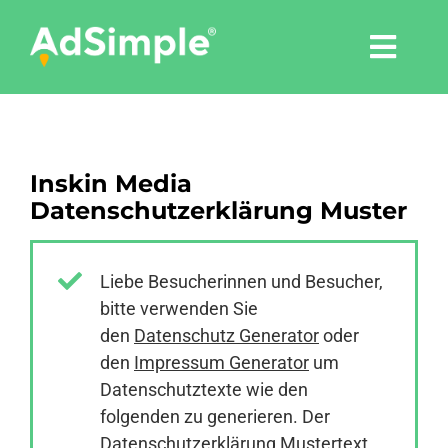
Skip
to
Togg
content
Navi
Leistungen
Inskin Media
Tools
Datenschutzerklärung Muster
Pressemitteilungen
Liebe Besucherinnen und Besucher,
bitte verwenden Sie
Shop
den
Datenschutz Generator
oder
den
Impressum Generator
um
Agentur
Datenschutztexte wie den
folgenden zu generieren. Der
Datenschutzerklärung Mustertext
Blog