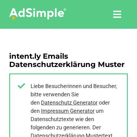
Skip
to
Togg
content
Navi
Leistungen
intent.ly Emails
Tools
Datenschutzerklärung Muster
Pressemitteilungen
Liebe Besucherinnen und Besucher,
bitte verwenden Sie
Shop
den
Datenschutz Generator
oder
den
Impressum Generator
um
Agentur
Datenschutztexte wie den
folgenden zu generieren. Der
Datenschutzerklärung Mustertext
Blog