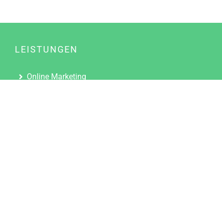
LEISTUNGEN
Online Marketing
Content Marketing
Content Marketing Abos
Content Marketing für Ärzte
Suchmaschinenoptimierung
Social Media Marketing
Influencer Marketing