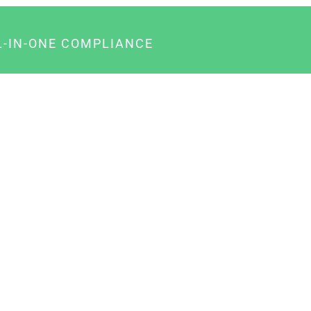
L-IN-ONE COMPLIANCE
gency-Paket für Agenturen
usiness-Paket für Unternehmer