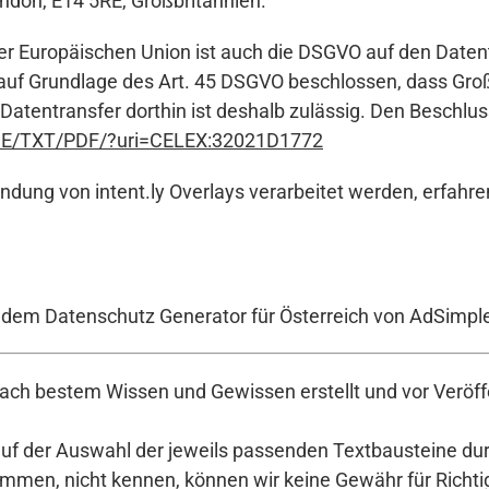
London, E14 5RE, Großbritannien.
der Europäischen Union ist auch die DSGVO auf den Daten
auf Grundlage des Art. 45 DSGVO beschlossen, dass Groß
atentransfer dorthin ist deshalb zulässig. Den Beschlus
nt/DE/TXT/PDF/?uri=CELEX:32021D1772
ndung von intent.ly Overlays verarbeitet werden, erfahre
t dem Datenschutz Generator für Österreich von AdSimpl
ch bestem Wissen und Gewissen erstellt und vor Veröffe
auf der Auswahl der jeweils passenden Textbausteine durc
en, nicht kennen, können wir keine Gewähr für Richtigke