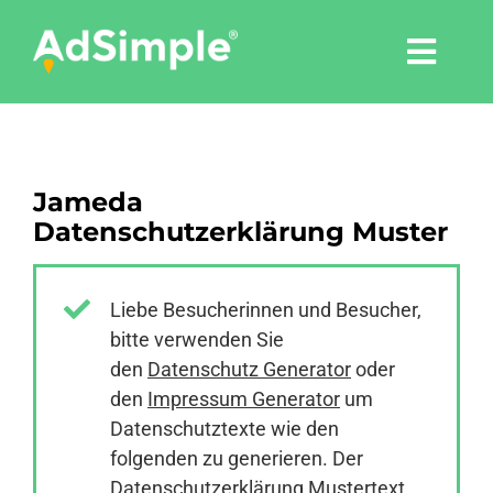
Skip
to
Togg
content
Navi
Leistungen
Jameda
Tools
Datenschutzerklärung Muster
Pressemitteilungen
Liebe Besucherinnen und Besucher,
bitte verwenden Sie
Shop
den
Datenschutz Generator
oder
den
Impressum Generator
um
Agentur
Datenschutztexte wie den
folgenden zu generieren. Der
Datenschutzerklärung Mustertext
Blog