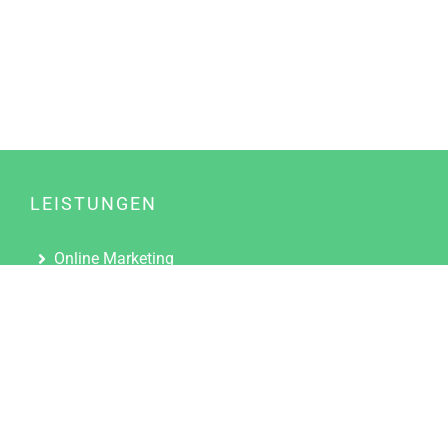
LEISTUNGEN
Online Marketing
Content Marketing
Content Marketing Abos
Content Marketing für Ärzte
Suchmaschinenoptimierung