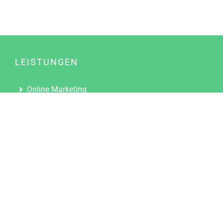
LEISTUNGEN
Online Marketing
Content Marketing
Content Marketing Abos
Content Marketing für Ärzte
Suchmaschinenoptimierung
Social Media Marketing