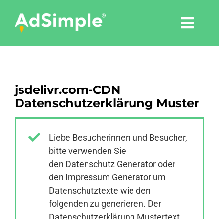
Skip
to
Togg
content
Navi
Leistungen
jsdelivr.com-CDN
Tools
Datenschutzerklärung Muster
Pressemitteilungen
Liebe Besucherinnen und Besucher,
bitte verwenden Sie
Shop
den
Datenschutz Generator
oder
den
Impressum Generator
um
Agentur
Datenschutztexte wie den
folgenden zu generieren. Der
Datenschutzerklärung Mustertext
Blog