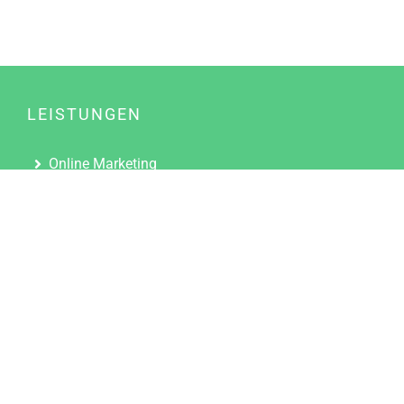
LEISTUNGEN
Online Marketing
Content Marketing
Content Marketing Abos
Content Marketing für Ärzte
Suchmaschinenoptimierung
Social Media Marketing