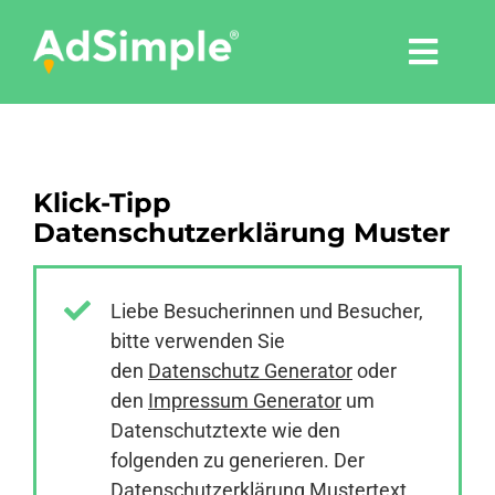
Skip
to
Togg
content
Navi
Leistungen
Klick-Tipp
Tools
Datenschutzerklärung Muster
Pressemitteilungen
Liebe Besucherinnen und Besucher,
bitte verwenden Sie
Shop
den
Datenschutz Generator
oder
den
Impressum Generator
um
Agentur
Datenschutztexte wie den
folgenden zu generieren. Der
Datenschutzerklärung Mustertext
Blog