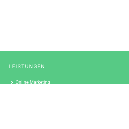
LEISTUNGEN
Online Marketing
Content Marketing
Content Marketing Abos
Content Marketing für Ärzte