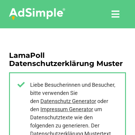
Skip
to
Togg
content
Navi
Leistungen
LamaPoll
Tools
Datenschutzerklärung Muster
Pressemitteilungen
Liebe Besucherinnen und Besucher,
bitte verwenden Sie
Shop
den
Datenschutz Generator
oder
den
Impressum Generator
um
Agentur
Datenschutztexte wie den
folgenden zu generieren. Der
Datenschutzerklärung Mustertext
Blog