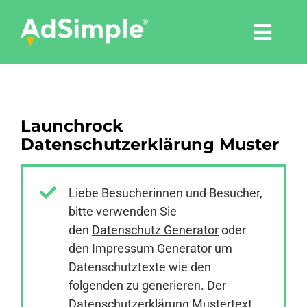
Skip
to
Togg
content
Navi
Leistungen
Launchrock
Tools
Datenschutzerklärung Muster
Pressemitteilungen
Liebe Besucherinnen und Besucher,
bitte verwenden Sie
Shop
den
Datenschutz Generator
oder
den
Impressum Generator
um
Agentur
Datenschutztexte wie den
folgenden zu generieren. Der
Datenschutzerklärung Mustertext
Blog