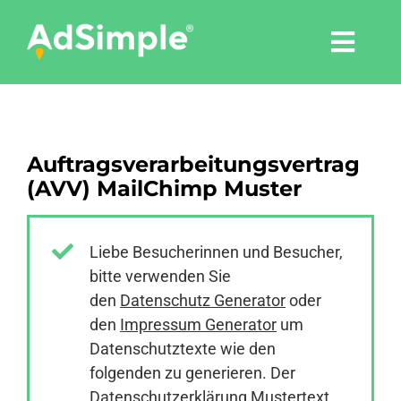
Skip
to
Togg
content
Navi
Leistungen
Auftragsverarbeitungsvertrag
Tools
(AVV) MailChimp Muster
Pressemitteilungen
Liebe Besucherinnen und Besucher,
bitte verwenden Sie
Shop
den
Datenschutz Generator
oder
den
Impressum Generator
um
Agentur
Datenschutztexte wie den
folgenden zu generieren. Der
Datenschutzerklärung Mustertext
Blog