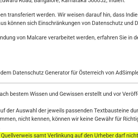
 Edward Road, Bangalore, Karnataka 560052, Indien.
n transferiert werden. Wir weisen darauf hin, dass Indi
raus können sich Einschränkungen von Datenschutz und D
endung von Malcare verarbeitet werden, erfahren Sie in 
t dem Datenschutz Generator für Österreich von AdSimpl
ch bestem Wissen und Gewissen erstellt und vor Veröffe
auf der Auswahl der jeweils passenden Textbausteine durc
en, nicht kennen, können wir keine Gewähr für Richtigke
.
 Quellverweis samt Verlinkung auf den Urheber darf nich