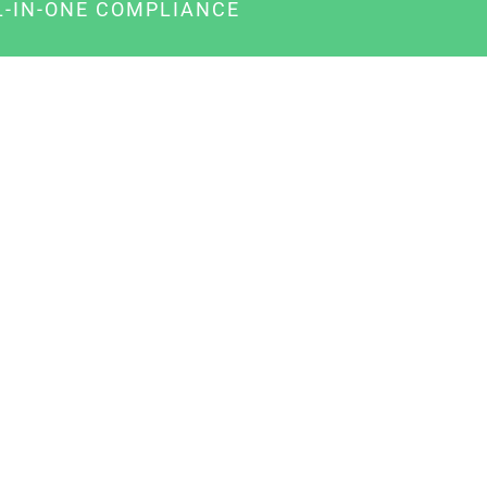
L-IN-ONE COMPLIANCE
gency-Paket für Agenturen
usiness-Paket für Unternehmer