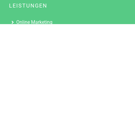
LEISTUNGEN
Online Marketing
Content Marketing
Content Marketing Abos
Content Marketing für Ärzte
Suchmaschinenoptimierung
Social Media Marketing
Influencer Marketing
Partnerprogramm
TOOLS