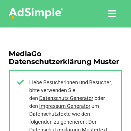
Skip
to
Togg
content
Navi
Leistungen
MediaGo
Tools
Datenschutzerklärung Muster
Pressemitteilungen
Liebe Besucherinnen und Besucher,
bitte verwenden Sie
Shop
den
Datenschutz Generator
oder
den
Impressum Generator
um
Agentur
Datenschutztexte wie den
folgenden zu generieren. Der
Datenschutzerklärung Mustertext
Blog