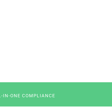
L-IN-ONE COMPLIANCE
gency-Paket für Agenturen