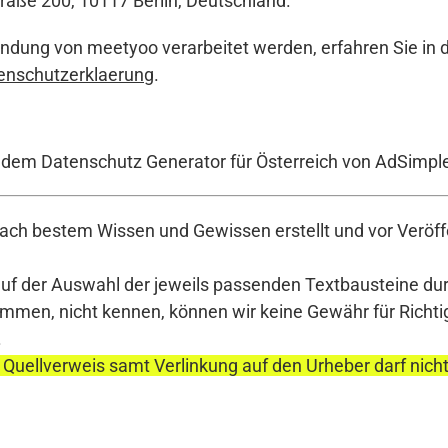
aße 200, 10117 Berlin, Deutschland.
ndung von meetyoo verarbeitet werden, erfahren Sie in de
enschutzerklaerung
.
t dem Datenschutz Generator für Österreich von AdSimpl
ch bestem Wissen und Gewissen erstellt und vor Veröffe
auf der Auswahl der jeweils passenden Textbausteine durc
en, nicht kennen, können wir keine Gewähr für Richtigke
.
 Quellverweis samt Verlinkung auf den Urheber darf nich