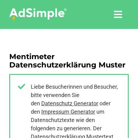
Skip
to
Togg
content
Navi
Leistungen
Mentimeter
Tools
Datenschutzerklärung Muster
Pressemitteilungen
Liebe Besucherinnen und Besucher,
bitte verwenden Sie
Shop
den
Datenschutz Generator
oder
den
Impressum Generator
um
Agentur
Datenschutztexte wie den
folgenden zu generieren. Der
Datenschutzerklärung Mustertext
Blog