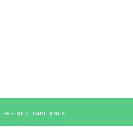
L-IN-ONE COMPLIANCE
gency-Paket für Agenturen