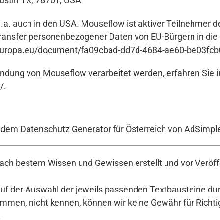
Austin TX, 78701, USA.
.a. auch in den USA. Mouseflow ist aktiver Teilnehmer 
ransfer personenbezogener Daten von EU-Bürgern in die
europa.eu/document/fa09cbad-dd7d-4684-ae60-be03fcb
ndung von Mouseflow verarbeitet werden, erfahren Sie in
/
.
t dem Datenschutz Generator für Österreich von AdSimpl
ch bestem Wissen und Gewissen erstellt und vor Veröffe
auf der Auswahl der jeweils passenden Textbausteine durc
en, nicht kennen, können wir keine Gewähr für Richtigke
.