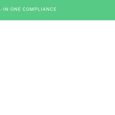
L-IN-ONE COMPLIANCE
gency-Paket für Agenturen
usiness-Paket für Unternehmer