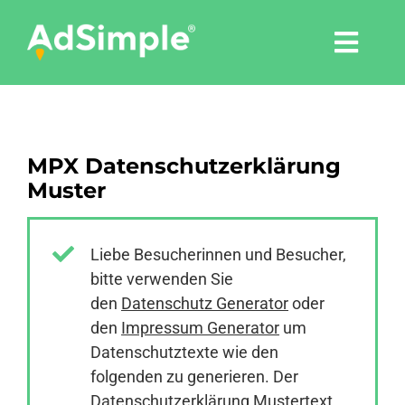
Skip
to
Togg
content
Navi
Leistungen
MPX Datenschutzerklärung
Tools
Muster
Pressemitteilungen
Liebe Besucherinnen und Besucher,
bitte verwenden Sie
Shop
den
Datenschutz Generator
oder
den
Impressum Generator
um
Agentur
Datenschutztexte wie den
folgenden zu generieren. Der
Datenschutzerklärung Mustertext
Blog