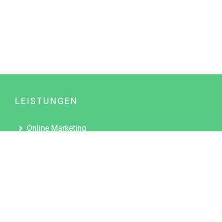
LEISTUNGEN
Online Marketing
Content Marketing
Content Marketing Abos
Content Marketing für Ärzte
Suchmaschinenoptimierung