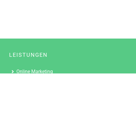
LEISTUNGEN
Online Marketing
Content Marketing
Content Marketing Abos
Content Marketing für Ärzte
Suchmaschinenoptimierung