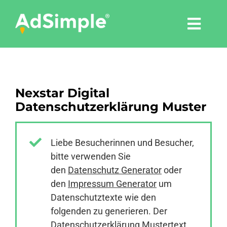
Skip
to
Togg
content
Navi
Leistungen
Nexstar Digital
Tools
Datenschutzerklärung Muster
Pressemitteilungen
Liebe Besucherinnen und Besucher,
bitte verwenden Sie
Shop
den
Datenschutz Generator
oder
den
Impressum Generator
um
Agentur
Datenschutztexte wie den
folgenden zu generieren. Der
Datenschutzerklärung Mustertext
Blog