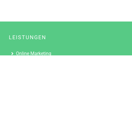
LEISTUNGEN
Online Marketing
Content Marketing
Content Marketing Abos
Content Marketing für Ärzte
Suchmaschinenoptimierung
Social Media Marketing