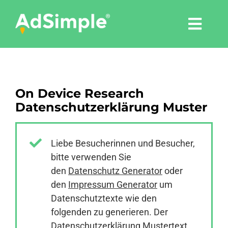
Skip
to
Togg
content
Navi
Leistungen
On Device Research
Tools
Datenschutzerklärung Muster
Pressemitteilungen
Liebe Besucherinnen und Besucher,
bitte verwenden Sie
Shop
den
Datenschutz Generator
oder
den
Impressum Generator
um
Agentur
Datenschutztexte wie den
folgenden zu generieren. Der
Datenschutzerklärung Mustertext
Blog