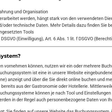
ahrung und Organisation
erarbeitet werden, hängt stark von den verwendeten Dien
/oder technische Daten. Mehr Details dazu finden Sie be
ingesetzten Tools
a DSGVO (Einwilligung), Art. 6 Abs. 1 lit. f DSGVO (Berecht
system?
en vornehmen können, nutzen wir ein oder mehrere Buc
n Buchungssystem ist eine in unsere Website eingebunde
ne) anzeigt und über die Sie direkt online buchen und m
ereits aus der Gastronomie oder Hotellerie. Mittlerwei
hungssysteme können je nach Tool und Einstellungen so
erden in der Regel auch personenbezogene Daten von Ih
olgt: Sie finden auf unsere Website das Buchungssystem,