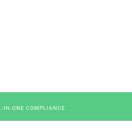
L-IN-ONE COMPLIANCE
gency-Paket für Agenturen