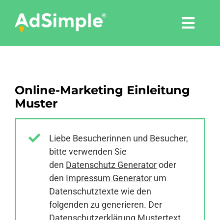
Skip
to
Togg
content
Navi
Leistungen
Online-Marketing Einleitung
Tools
Muster
Pressemitteilungen
Liebe Besucherinnen und Besucher,
bitte verwenden Sie
Shop
den
Datenschutz Generator
oder
den
Impressum Generator
um
Agentur
Datenschutztexte wie den
folgenden zu generieren. Der
Datenschutzerklärung Mustertext
Blog