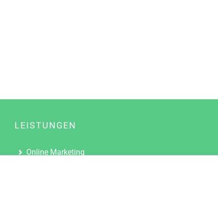
LEISTUNGEN
Online Marketing
Content Marketing
Content Marketing Abos
Content Marketing für Ärzte