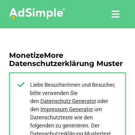
Skip
to
Togg
content
Navi
Leistungen
MonetizeMore
Tools
Datenschutzerklärung Muster
Pressemitteilungen
Liebe Besucherinnen und Besucher,
bitte verwenden Sie
Shop
den
Datenschutz Generator
oder
den
Impressum Generator
um
Agentur
Datenschutztexte wie den
folgenden zu generieren. Der
Datenschutzerklärung Mustertext
Blog