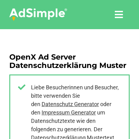
Skip
to
Togg
content
Navi
Leistungen
OpenX Ad Server
Tools
Datenschutzerklärung Muster
Pressemitteilungen
Liebe Besucherinnen und Besucher,
bitte verwenden Sie
Shop
den
Datenschutz Generator
oder
den
Impressum Generator
um
Agentur
Datenschutztexte wie den
folgenden zu generieren. Der
Datenschutzerklärung Mustertext
Blog