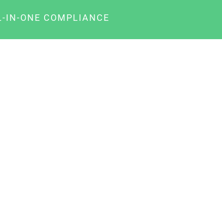
L-IN-ONE COMPLIANCE
gency-Paket für Agenturen
usiness-Paket für Unternehmer