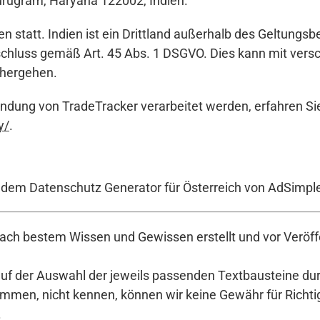
Gurugram, Haryana 122002, Indien.
en statt. Indien ist ein Drittland außerhalb des Geltungsb
hluss gemäß Art. 45 Abs. 1 DSGVO. Dies kann mit versc
nhergehen.
endung von TradeTracker verarbeitet werden, erfahren Si
y/
.
t dem Datenschutz Generator für Österreich von AdSimpl
ch bestem Wissen und Gewissen erstellt und vor Veröffe
auf der Auswahl der jeweils passenden Textbausteine durc
en, nicht kennen, können wir keine Gewähr für Richtigke
.