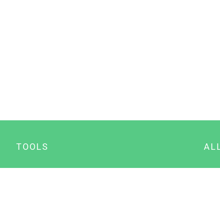
TOOLS
AL
Datenschutz Generator
A
Impressum Generator
B
Datenschutz Manager