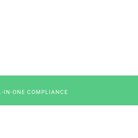
L-IN-ONE COMPLIANCE
gency-Paket für Agenturen
usiness-Paket für Unternehmer