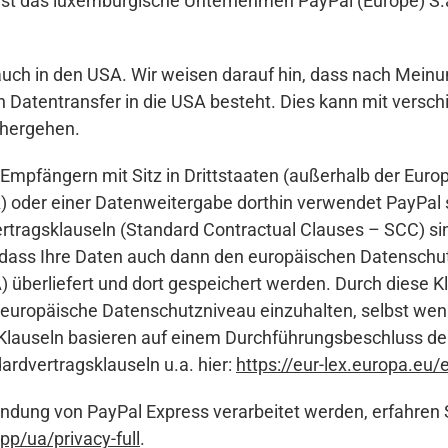
st das luxemburgische Unternehmen PayPal (Europe) S.à r
auch in den USA. Wir weisen darauf hin, dass nach Mein
Datentransfer in die USA besteht. Dies kann mit versch
nhergehen.
Empfängern mit Sitz in Drittstaaten (außerhalb der Europ
) oder einer Datenweitergabe dorthin verwendet PayPal
ertragsklauseln (Standard Contractual Clauses – SCC) si
, dass Ihre Daten auch dann den europäischen Datenschu
) überliefert und dort gespeichert werden. Durch diese Kl
s europäische Datenschutzniveau einzuhalten, selbst wen
 Klauseln basieren auf einem Durchführungsbeschluss de
rdvertragsklauseln u.a. hier:
https://eur-lex.europa.eu
endung von PayPal Express verarbeitet werden, erfahren 
/ua/privacy-full
.