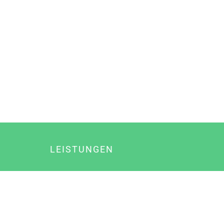
LEISTUNGEN
Online Marketing
Content Marketing
Content Marketing Abos