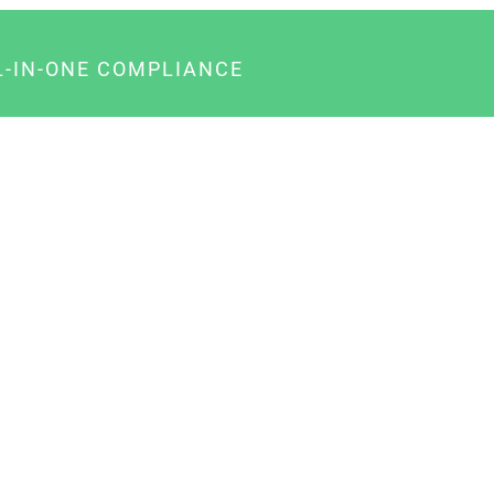
L-IN-ONE COMPLIANCE
gency-Paket für Agenturen
usiness-Paket für Unternehmer