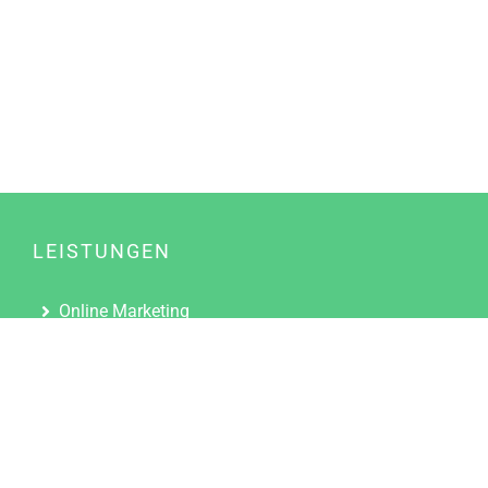
LEISTUNGEN
Online Marketing
Content Marketing
Content Marketing Abos
Content Marketing für Ärzte