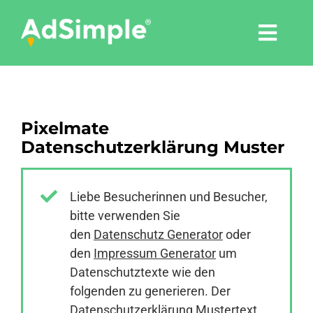
Skip
to
Togg
content
Navi
Leistungen
Pixelmate
Tools
Datenschutzerklärung Muster
Pressemitteilungen
Liebe Besucherinnen und Besucher,
bitte verwenden Sie
Shop
den
Datenschutz Generator
oder
den
Impressum Generator
um
Agentur
Datenschutztexte wie den
folgenden zu generieren. Der
Datenschutzerklärung Mustertext
Blog