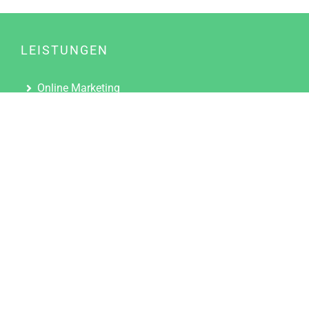
LEISTUNGEN
Online Marketing
Content Marketing
Content Marketing Abos
Content Marketing für Ärzte
Suchmaschinenoptimierung
Social Media Marketing
Influencer Marketing
Partnerprogramm