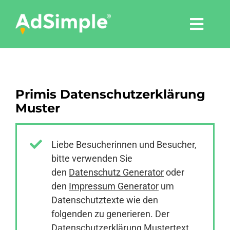
Skip
to
Togg
content
Navi
Leistungen
Primis Datenschutzerklärung
Tools
Muster
Pressemitteilungen
Liebe Besucherinnen und Besucher,
bitte verwenden Sie
Shop
den
Datenschutz Generator
oder
den
Impressum Generator
um
Agentur
Datenschutztexte wie den
folgenden zu generieren. Der
Datenschutzerklärung Mustertext
Blog