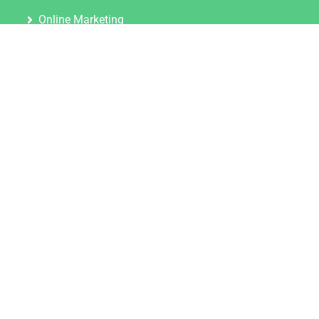
Online Marketing
Content Marketing
Content Marketing Abos
Content Marketing für Ärzte
Suchmaschinenoptimierung
Social Media Marketing
Influencer Marketing
Partnerprogramm
TOOLS