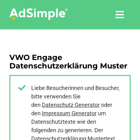
Skip
to
Togg
content
Navi
Leistungen
VWO Engage
Tools
Datenschutzerklärung Muster
Pressemitteilungen
Liebe Besucherinnen und Besucher,
bitte verwenden Sie
Shop
den
Datenschutz Generator
oder
den
Impressum Generator
um
Agentur
Datenschutztexte wie den
folgenden zu generieren. Der
Datenschutzerklärung Mustertext
Blog