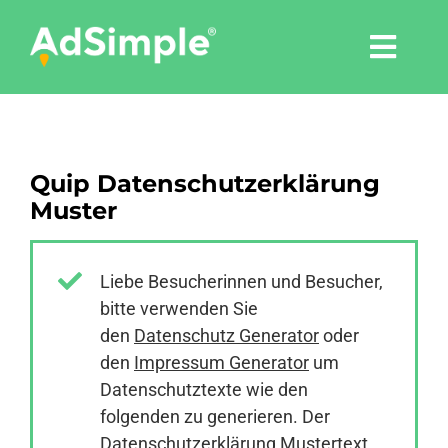
Skip
to
Togg
content
Navi
Leistungen
Quip Datenschutzerklärung
Tools
Muster
Pressemitteilungen
Liebe Besucherinnen und Besucher,
bitte verwenden Sie
Shop
den
Datenschutz Generator
oder
den
Impressum Generator
um
Agentur
Datenschutztexte wie den
folgenden zu generieren. Der
Datenschutzerklärung Mustertext
Blog