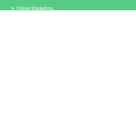
Online Marketing
Content Marketing
Content Marketing Abos
Content Marketing für Ärzte
Suchmaschinenoptimierung
Social Media Marketing
Influencer Marketing
Partnerprogramm
TOOLS