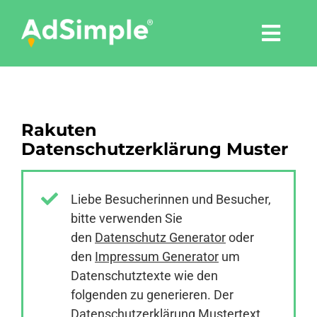
Skip
to
Togg
content
Navi
Leistungen
Rakuten
Tools
Datenschutzerklärung Muster
Pressemitteilungen
Liebe Besucherinnen und Besucher,
bitte verwenden Sie
Shop
den
Datenschutz Generator
oder
den
Impressum Generator
um
Agentur
Datenschutztexte wie den
folgenden zu generieren. Der
Datenschutzerklärung Mustertext
Blog