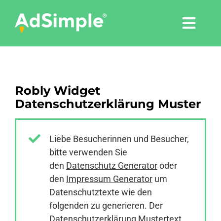
Skip
to
Togg
content
Navi
Leistungen
Robly Widget
Tools
Datenschutzerklärung Muster
Pressemitteilungen
Liebe Besucherinnen und Besucher,
bitte verwenden Sie
Shop
den
Datenschutz Generator
oder
den
Impressum Generator
um
Agentur
Datenschutztexte wie den
folgenden zu generieren. Der
Datenschutzerklärung Mustertext
Blog