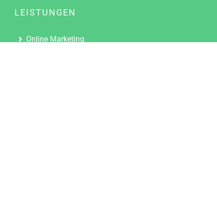
LEISTUNGEN
Online Marketing
Content Marketing
Content Marketing Abos
Content Marketing für Ärzte
Suchmaschinenoptimierung
Social Media Marketing
Influencer Marketing
Partnerprogramm