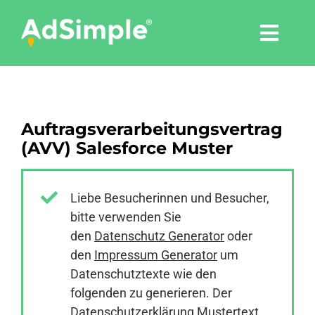
Skip
to
Togg
content
Navi
Leistungen
Auftragsverarbeitungsvertrag
Tools
(AVV) Salesforce Muster
Pressemitteilungen
Liebe Besucherinnen und Besucher,
bitte verwenden Sie
Shop
den
Datenschutz Generator
oder
den
Impressum Generator
um
Agentur
Datenschutztexte wie den
folgenden zu generieren. Der
Datenschutzerklärung Mustertext
Blog