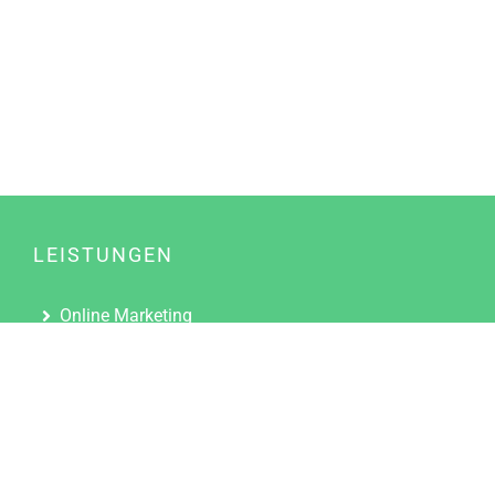
LEISTUNGEN
Online Marketing
Content Marketing
Content Marketing Abos
Content Marketing für Ärzte