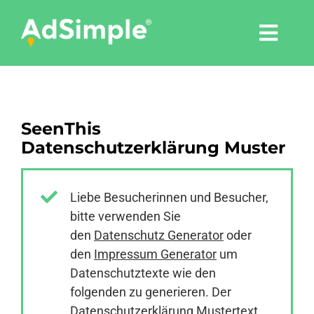
Skip
to
Togg
content
Navi
Leistungen
SeenThis
Tools
Datenschutzerklärung Muster
Pressemitteilungen
Liebe Besucherinnen und Besucher,
bitte verwenden Sie
Shop
den
Datenschutz Generator
oder
den
Impressum Generator
um
Agentur
Datenschutztexte wie den
folgenden zu generieren. Der
Datenschutzerklärung Mustertext
Blog