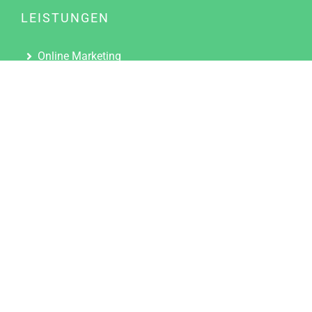
LEISTUNGEN
Online Marketing
Content Marketing
Content Marketing Abos
Content Marketing für Ärzte
Suchmaschinenoptimierung
Social Media Marketing
Influencer Marketing
Partnerprogramm