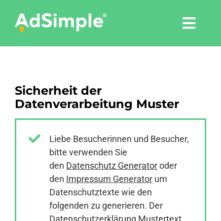
Skip
to
Togg
content
Navi
Leistungen
Sicherheit der
Tools
Datenverarbeitung Muster
Pressemitteilungen
Liebe Besucherinnen und Besucher,
bitte verwenden Sie
Shop
den
Datenschutz Generator
oder
den
Impressum Generator
um
Agentur
Datenschutztexte wie den
folgenden zu generieren. Der
Datenschutzerklärung Mustertext
Blog