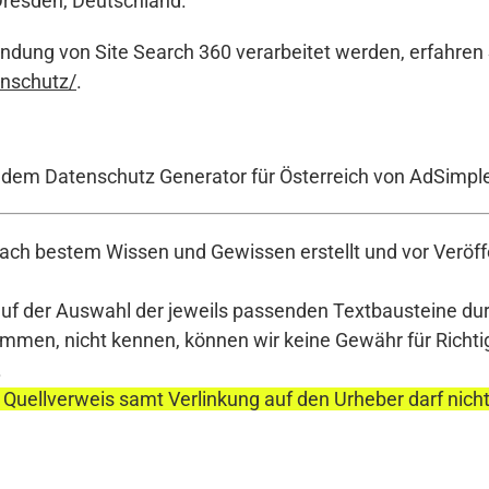
resden, Deutschland.
ndung von Site Search 360 verarbeitet werden, erfahren 
nschutz/
.
t dem Datenschutz Generator für Österreich von AdSimpl
ch bestem Wissen und Gewissen erstellt und vor Veröffe
auf der Auswahl der jeweils passenden Textbausteine durc
en, nicht kennen, können wir keine Gewähr für Richtigke
.
 Quellverweis samt Verlinkung auf den Urheber darf nich