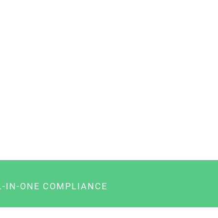
L-IN-ONE COMPLIANCE
gency-Paket für Agenturen