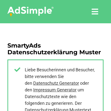
Skip
to
Togg
content
Navi
Leistungen
SmartyAds
Tools
Datenschutzerklärung Muster
Pressemitteilungen
Liebe Besucherinnen und Besucher,
bitte verwenden Sie
Shop
den
Datenschutz Generator
oder
den
Impressum Generator
um
Agentur
Datenschutztexte wie den
folgenden zu generieren. Der
Datenschutzerklärung Mustertext
Blog