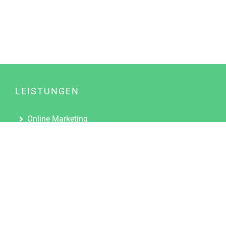
LEISTUNGEN
Online Marketing
Content Marketing
Content Marketing Abos
Content Marketing für Ärzte
Suchmaschinenoptimierung