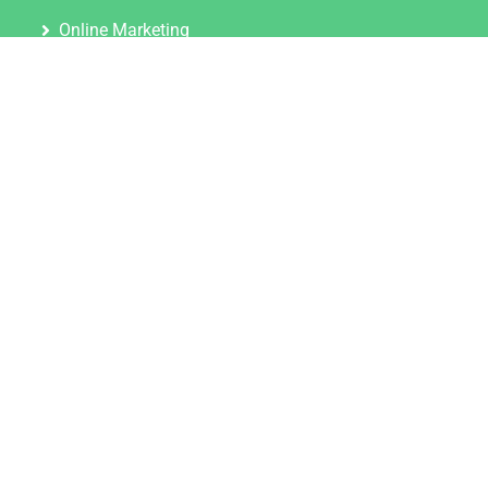
Online Marketing
Content Marketing
Content Marketing Abos
Content Marketing für Ärzte
Suchmaschinenoptimierung
Social Media Marketing
Influencer Marketing
Partnerprogramm
TOOLS