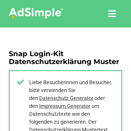
Skip
to
Togg
content
Navi
Leistungen
Snap Login-Kit
Tools
Datenschutzerklärung Muster
Pressemitteilungen
Liebe Besucherinnen und Besucher,
bitte verwenden Sie
Shop
den
Datenschutz Generator
oder
den
Impressum Generator
um
Agentur
Datenschutztexte wie den
folgenden zu generieren. Der
Datenschutzerklärung Mustertext
Blog