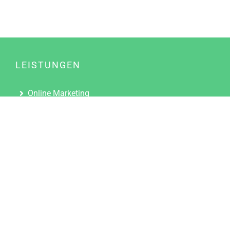
LEISTUNGEN
Online Marketing
Content Marketing
Content Marketing Abos
Content Marketing für Ärzte
Suchmaschinenoptimierung
Social Media Marketing