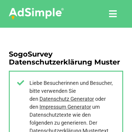
Skip
to
Togg
content
Navi
Leistungen
SogoSurvey
Tools
Datenschutzerklärung Muster
Pressemitteilungen
Liebe Besucherinnen und Besucher,
bitte verwenden Sie
Shop
den
Datenschutz Generator
oder
den
Impressum Generator
um
Agentur
Datenschutztexte wie den
folgenden zu generieren. Der
Datenschutzerklärung Mustertext
Blog