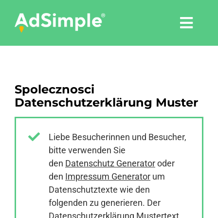
Skip
to
Togg
content
Navi
Leistungen
Spolecznosci
Tools
Datenschutzerklärung Muster
Pressemitteilungen
Liebe Besucherinnen und Besucher,
bitte verwenden Sie
Shop
den
Datenschutz Generator
oder
den
Impressum Generator
um
Agentur
Datenschutztexte wie den
folgenden zu generieren. Der
Datenschutzerklärung Mustertext
Blog