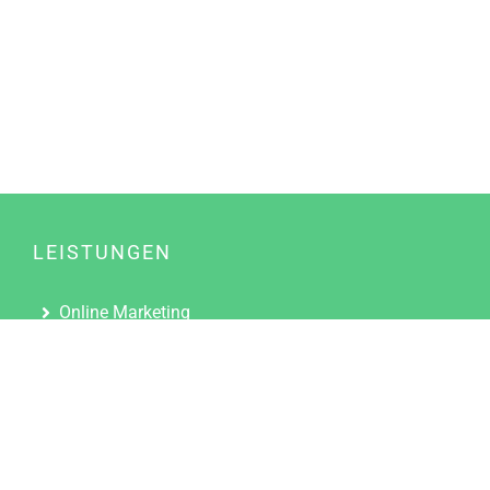
LEISTUNGEN
Online Marketing
Content Marketing
Content Marketing Abos
Content Marketing für Ärzte