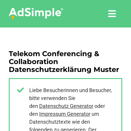
Skip
to
Togg
content
Navi
Leistungen
Telekom Conferencing &
Tools
Collaboration
Datenschutzerklärung Muster
Pressemitteilungen
Liebe Besucherinnen und Besucher,
Shop
bitte verwenden Sie
den
Datenschutz Generator
oder
Agentur
den
Impressum Generator
um
Datenschutztexte wie den
folgenden zu generieren. Der
Blog