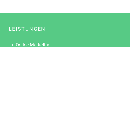
LEISTUNGEN
Online Marketing
Content Marketing
Content Marketing Abos
Content Marketing für Ärzte
Suchmaschinenoptimierung
Social Media Marketing
Influencer Marketing