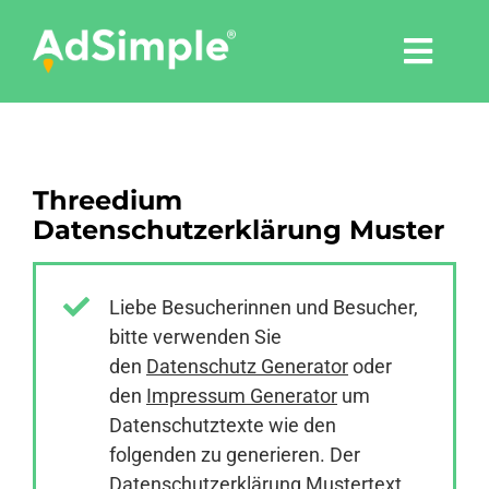
Skip
to
Togg
content
Navi
Leistungen
Threedium
Tools
Datenschutzerklärung Muster
Pressemitteilungen
Liebe Besucherinnen und Besucher,
bitte verwenden Sie
Shop
den
Datenschutz Generator
oder
den
Impressum Generator
um
Agentur
Datenschutztexte wie den
folgenden zu generieren. Der
Datenschutzerklärung Mustertext
Blog