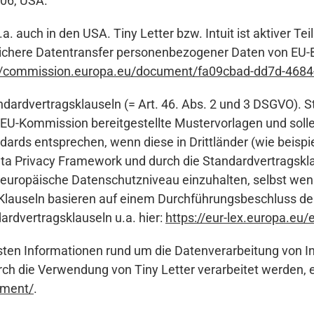
06, USA.
.a. auch in den USA. Tiny Letter bzw. Intuit ist aktiver 
ichere Datentransfer personenbezogener Daten von EU-Bü
://commission.europa.eu/document/fa09cbad-dd7d-4684
ardvertragsklauseln (= Art. 46. Abs. 2 und 3 DSGVO). S
EU-Kommission bereitgestellte Mustervorlagen und sollen
ds entsprechen, wenn diese in Drittländer (wie beispiel
 Privacy Framework und durch die Standardvertragsklause
s europäische Datenschutzniveau einzuhalten, selbst wen
 Klauseln basieren auf einem Durchführungsbeschluss de
rdvertragsklauseln u.a. hier:
https://eur-lex.europa.eu
gsten Informationen rund um die Datenverarbeitung von I
rch die Verwendung von Tiny Letter verarbeitet werden, 
ement/
.