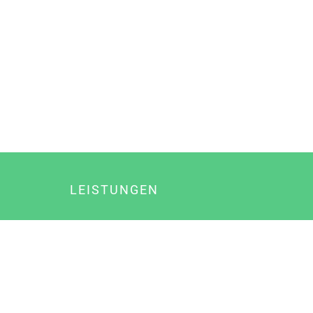
LEISTUNGEN
Online Marketing
Content Marketing
Content Marketing Abos