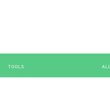
TOOLS
AL
Datenschutz Generator
A
Impressum Generator
B
Datenschutz Manager