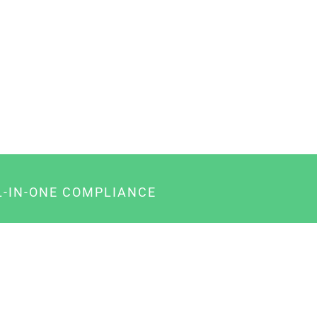
L-IN-ONE COMPLIANCE
gency-Paket für Agenturen
usiness-Paket für Unternehmer