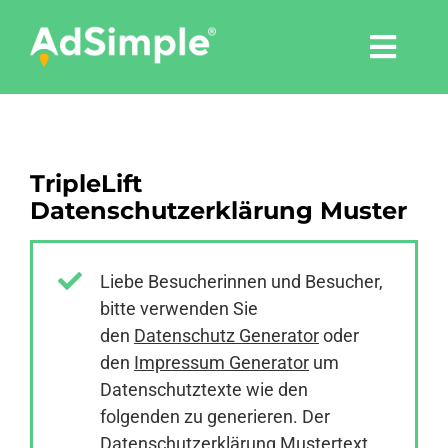
Skip
to
Togg
content
Navi
Leistungen
TripleLift
Tools
Datenschutzerklärung Muster
Pressemitteilungen
Liebe Besucherinnen und Besucher,
bitte verwenden Sie
Shop
den
Datenschutz Generator
oder
den
Impressum Generator
um
Agentur
Datenschutztexte wie den
folgenden zu generieren. Der
Datenschutzerklärung Mustertext
Blog