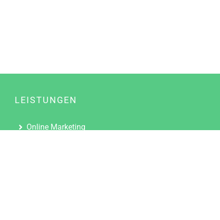
LEISTUNGEN
Online Marketing
Content Marketing
Content Marketing Abos
Content Marketing für Ärzte
Suchmaschinenoptimierung