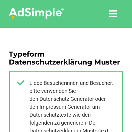
Skip
to
Togg
content
Navi
Leistungen
Typeform
Tools
Datenschutzerklärung Muster
Pressemitteilungen
Liebe Besucherinnen und Besucher,
bitte verwenden Sie
Shop
den
Datenschutz Generator
oder
den
Impressum Generator
um
Agentur
Datenschutztexte wie den
folgenden zu generieren. Der
Datenschutzerklärung Mustertext
Blog