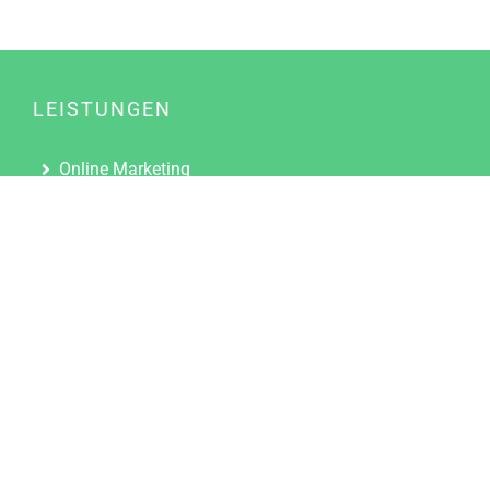
LEISTUNGEN
Online Marketing
Content Marketing
Content Marketing Abos
Content Marketing für Ärzte
Suchmaschinenoptimierung
Social Media Marketing
Influencer Marketing