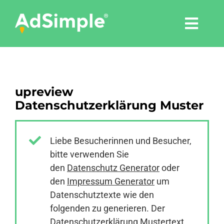
Skip
to
Togg
content
Navi
Leistungen
upreview
Tools
Datenschutzerklärung Muster
Pressemitteilungen
Liebe Besucherinnen und Besucher,
bitte verwenden Sie
Shop
den
Datenschutz Generator
oder
den
Impressum Generator
um
Agentur
Datenschutztexte wie den
folgenden zu generieren. Der
Datenschutzerklärung Mustertext
Blog