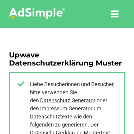
Skip
to
Togg
content
Navi
Leistungen
Upwave
Tools
Datenschutzerklärung Muster
Pressemitteilungen
Liebe Besucherinnen und Besucher,
bitte verwenden Sie
Shop
den
Datenschutz Generator
oder
den
Impressum Generator
um
Agentur
Datenschutztexte wie den
folgenden zu generieren. Der
Datenschutzerklärung Mustertext
Blog