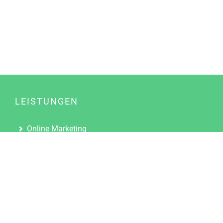
LEISTUNGEN
Online Marketing
Content Marketing
Content Marketing Abos
Content Marketing für Ärzte
Suchmaschinenoptimierung