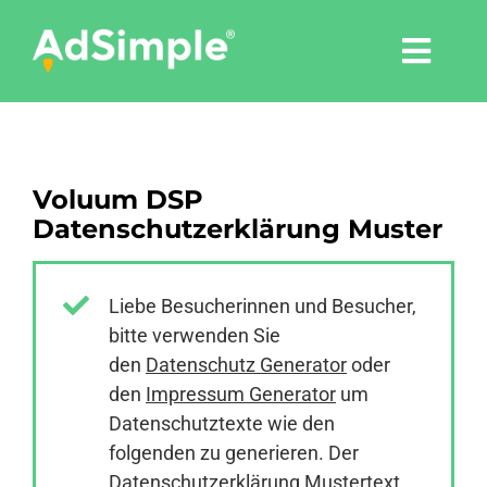
Skip
to
Togg
content
Navi
Leistungen
Voluum DSP
Tools
Datenschutzerklärung Muster
Pressemitteilungen
Liebe Besucherinnen und Besucher,
bitte verwenden Sie
Shop
den
Datenschutz Generator
oder
den
Impressum Generator
um
Agentur
Datenschutztexte wie den
folgenden zu generieren. Der
Datenschutzerklärung Mustertext
Blog